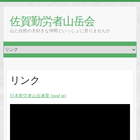
Skip
to
佐賀勤労者山岳会
content
山と自然の大好きな仲間といっしょに登りませんか
リンク
日本勤労者山岳連盟 (jwaf.jp)