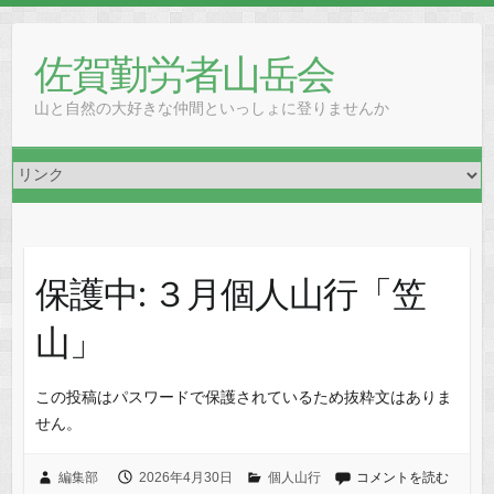
Skip
to
佐賀勤労者山岳会
content
山と自然の大好きな仲間といっしょに登りませんか
保護中: ３月個人山行「笠
山」
この投稿はパスワードで保護されているため抜粋文はありま
せん。
編集部
2026年4月30日
個人山行
コメントを読む