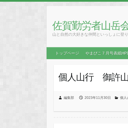
Skip
to
content
佐賀勤労者山岳
山と自然の大好きな仲間といっしょに登
トップページ
やまびこ７月号表紙HP
個人山行 御許
編集部
2023年11月30日
個人