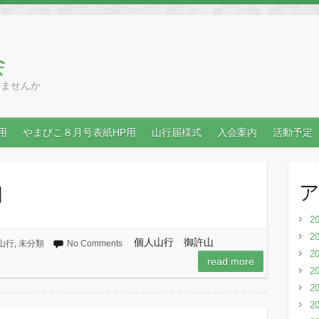
会
りませんか
用
やまびこ８月号表紙HP用
山行届様式
入会案内
活動予定
山
2
2
個人山行 御許山
山行
,
未分類
No Comments
2
read more
2
2
2