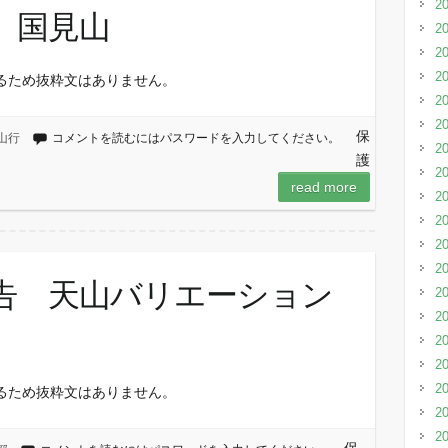
2
行 国見山
2
2
2
るため抜粋文はありません。
2
2
保
山行
コメントを読むにはパスワードを入力してください。
2
護
2
read more
2
2
2
2
報告 天山バリエーション
2
2
2
2
2
るため抜粋文はありません。
2
2