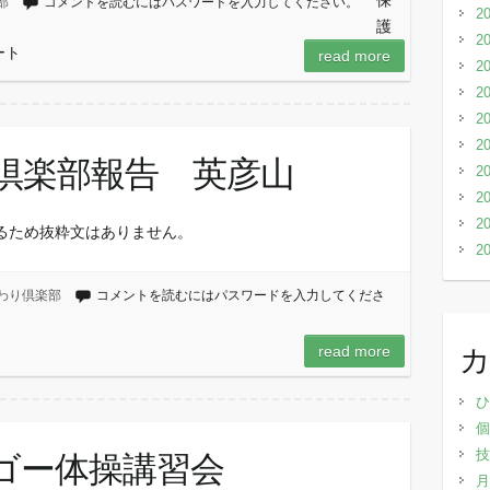
保
部
コメントを読むにはパスワードを入力してください。
2
護
2
ート
read more
2
2
2
2
り倶楽部報告 英彦山
2
2
2
るため抜粋文はありません。
2
わり倶楽部
コメントを読むにはパスワードを入力してくださ
read more
ひ
個
技
ーゴー体操講習会
月