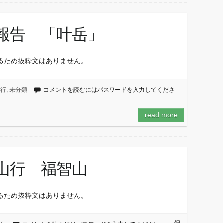
例報告 「叶岳」
るため抜粋文はありません。
山行
,
未分類
コメントを読むにはパスワードを入力してくださ
read more
人山行 福智山
るため抜粋文はありません。