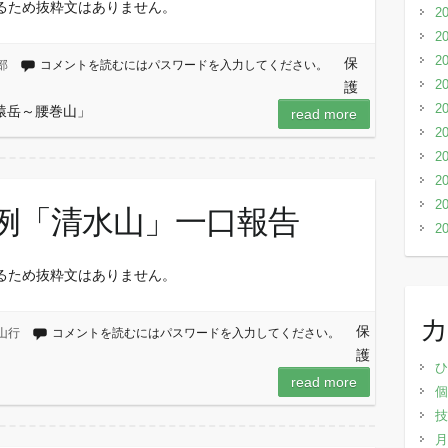
るため抜粋文はありません。
2
2
2
保
部
コメントを読むにはパスワードを入力してください。
2
護
2
～猿岳～腰巻山」
read more
2
2
2
2
・月例「清水山」一口報告
2
るため抜粋文はありません。
保
山行
コメントを読むにはパスワードを入力してください。
護
ひ
read more
個
技
月