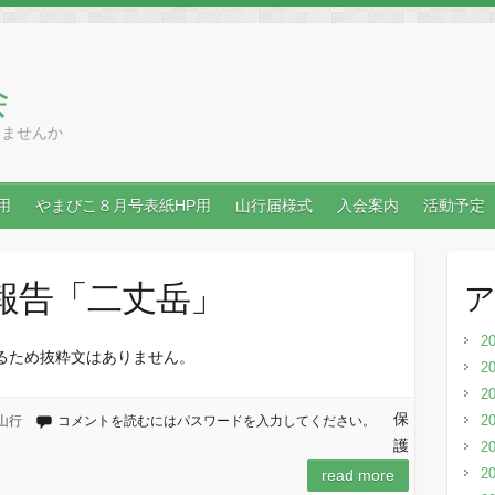
会
りませんか
用
やまびこ８月号表紙HP用
山行届様式
入会案内
活動予定
行報告「二丈岳」
2
るため抜粋文はありません。
2
2
保
2
山行
コメントを読むにはパスワードを入力してください。
護
2
2
read more