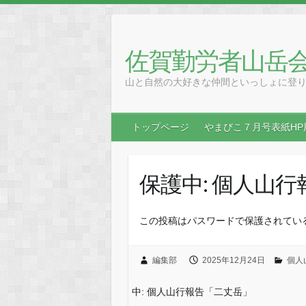
Skip
to
content
佐賀勤労者山岳
山と自然の大好きな仲間といっしょに登
トップページ
やまびこ７月号表紙HP
保護中: 個人山
この投稿はパスワードで保護されてい
編集部
2025年12月24日
個人
中: 個人山行報告「二丈岳」