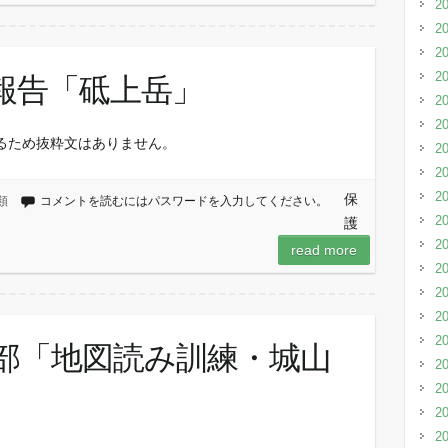
2
2
2
2
行報告「砥上岳」
2
2
るため抜粋文はありません。
2
2
2
保
類
コメントを読むにはパスワードを入力してください。
2
護
2
read more
2
2
2
2
技術部「地図読み訓練・城山
2
2
」
2
2