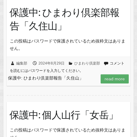
保護中: ひまわり倶楽部報
告「久住山」
この投稿はパスワードで保護されているため抜粋文はありま
せん。
編集部
2024年8月29日
ひまわり倶楽部
コメント
を読むにはパスワードを入力してください。
保護中: ひまわり倶楽部報告「久住山」
read more
保護中: 個人山行「女岳」
この投稿はパスワードで保護されているため抜粋文はありま