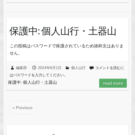
保護中: 個人山行・土器山
この投稿はパスワードで保護されているため抜粋文はありま
せん。
編集部
2024年8月1日
個人山行
コメントを読むに
はパスワードを入力してください。
保護中: 個人山行・土器山
read more
« Previous