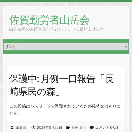
Skip
to
佐賀勤労者山岳会
content
山と自然の大好きな仲間といっしょに登りませんか
保護中: 月例一口報告「長
崎県民の森」
この投稿はパスワードで保護されているため抜粋文はありま
せん。
編集部
2024年8月29日
月例山行
コメントを読む