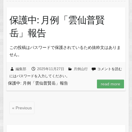
保護中: 月例「雲仙普賢
岳」報告
この投稿はパスワードで保護されているため抜粋文はありま
せん。
編集部
2025年11月27日
月例山行
コメントを読む
にはパスワードを入力してください。
保護中: 月例「雲仙普賢岳」報告
read more
« Previous