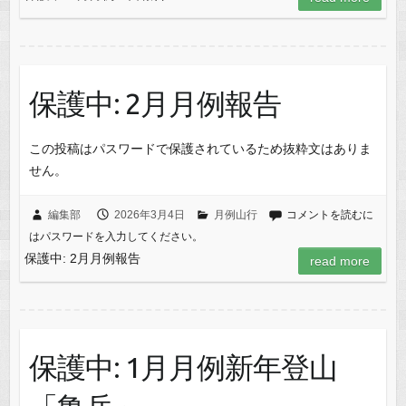
保護中: 2月月例報告
この投稿はパスワードで保護されているため抜粋文はありま
せん。
編集部
2026年3月4日
月例山行
コメントを読むに
はパスワードを入力してください。
保護中: 2月月例報告
read more
保護中: 1月月例新年登山