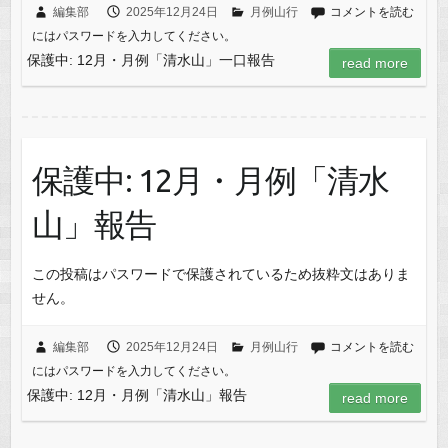
編集部
2025年12月24日
月例山行
コメントを読む
にはパスワードを入力してください。
保護中: 12月・月例「清水山」一口報告
read more
保護中: 12月・月例「清水
山」報告
この投稿はパスワードで保護されているため抜粋文はありま
せん。
編集部
2025年12月24日
月例山行
コメントを読む
にはパスワードを入力してください。
保護中: 12月・月例「清水山」報告
read more