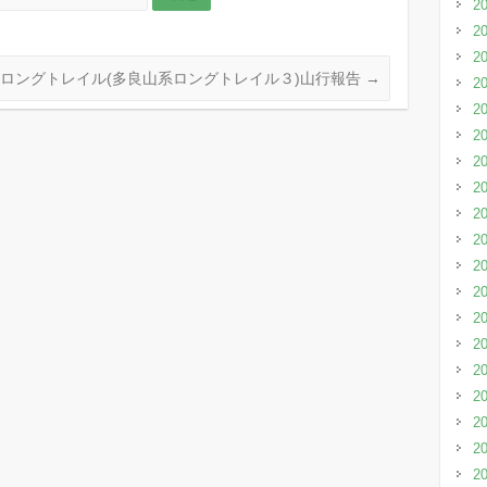
2
2
2
部ロングトレイル(多良山系ロングトレイル３)山行報告
→
2
2
2
2
2
2
2
2
2
2
2
2
2
2
2
2