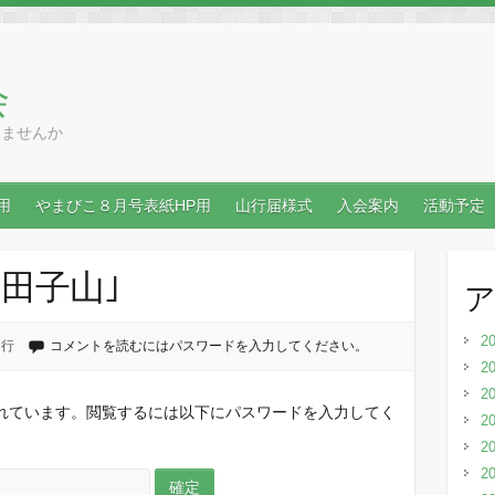
会
りませんか
用
やまびこ８月号表紙HP用
山行届様式
入会案内
活動予定
｢田子山｣
2
山行
コメントを読むにはパスワードを入力してください。
2
2
れています。閲覧するには以下にパスワードを入力してく
2
2
2