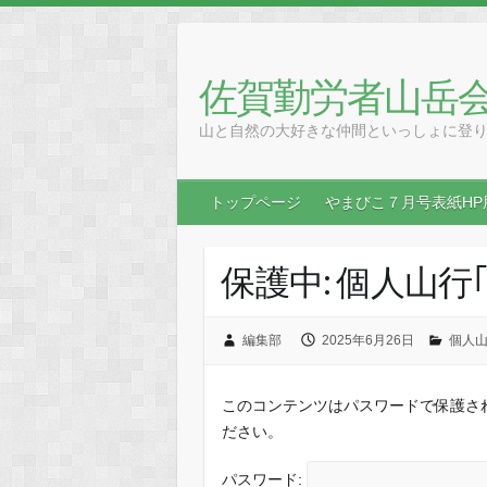
Skip
to
content
佐賀勤労者山岳
山と自然の大好きな仲間といっしょに登
トップページ
やまびこ７月号表紙HP
保護中: 個人山行
編集部
2025年6月26日
個人
このコンテンツはパスワードで保護さ
ださい。
パスワード: