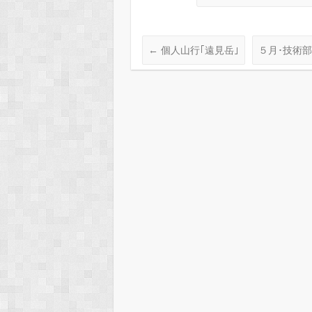
←
個人山行｢遠見岳｣
５月･技術