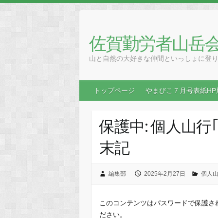
Skip
to
content
佐賀勤労者山岳
山と自然の大好きな仲間といっしょに登
トップページ
やまびこ７月号表紙HP
保護中: 個人山
末記
編集部
2025年2月27日
個人
このコンテンツはパスワードで保護さ
ださい。