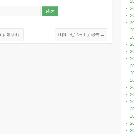
2
2
2
2
2
山､鷹取山｣
月例「七ツ石山」報告
→
2
2
2
2
2
2
2
2
2
2
2
2
2
2