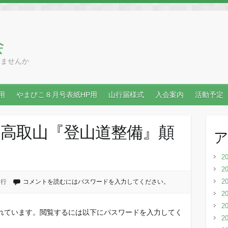
会
りませんか
用
やまびこ８月号表紙HP用
山行届様式
入会案内
活動予定
行｢高取山『登山道整備』顛
2
2
2
山行
コメントを読むにはパスワードを入力してください。
2
2
れています。閲覧するには以下にパスワードを入力してく
2