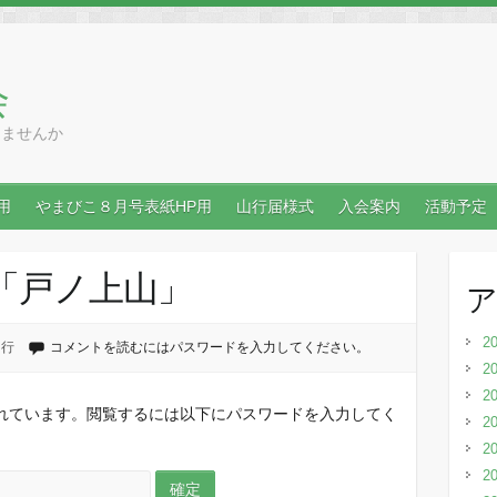
会
りませんか
用
やまびこ８月号表紙HP用
山行届様式
入会案内
活動予定
行「戸ノ上山」
2
山行
コメントを読むにはパスワードを入力してください。
2
2
れています。閲覧するには以下にパスワードを入力してく
2
2
2