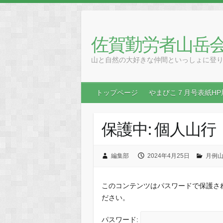
Skip
to
content
佐賀勤労者山岳
山と自然の大好きな仲間といっしょに登
トップページ
やまびこ７月号表紙HP
保護中: 個人山
編集部
2024年4月25日
月例
このコンテンツはパスワードで保護さ
ださい。
パスワード: